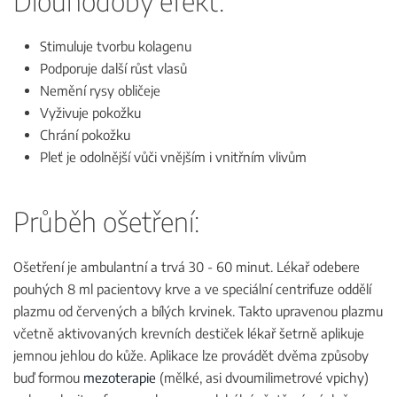
Dlouhodobý efekt:
Stimuluje tvorbu kolagenu
Podporuje další růst vlasů
Nemění rysy obličeje
Vyživuje pokožku
Chrání pokožku
Pleť je odolnější vůči vnějším i vnitřním vlivům
Průběh ošetření:
Ošetření je ambulantní a trvá 30 - 60 minut. Lékař odebere
pouhých 8 ml pacientovy krve a ve speciální centrifuze oddělí
plazmu od červených a bílých krvinek. Takto upravenou plazmu
včetně aktivovaných krevních destiček lékař šetrně aplikuje
jemnou jehlou do kůže. Aplikace lze provádět dvěma způsoby
buď formou
mezoterapie
(mělké, asi dvoumilimetrové vpichy)