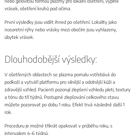
nebo gelovitou formou plazmy pro lokální ošetření, výplně
vrásek, ošetření kruhů pod očima.
První výsledky jsou vidět ihned po ošetření. Lokality jako
nosoretní rýhy nebo vrásky mezi obočím jsou vyhlazeny,
úbytek vrásek.
Dlouhodobější výsledky:
V ošetřených oblastech se plazma pomalu vstřebává do
podkoží a vytváří platformu pro silnější a odolnější kůži a
zdravější vzhled. Pacienti pozorují zlepšení vzhledu pleti, textury
a tónu do tří týdnů. Postupné zlepšování celkového stavu
můžete pozorovat po dobu 1 roku. Efekt trvá následně další 1
rok.
Proceduru je možné třikrát opakovat v průběhu roku, s
intervalem 4–6 týdnů.