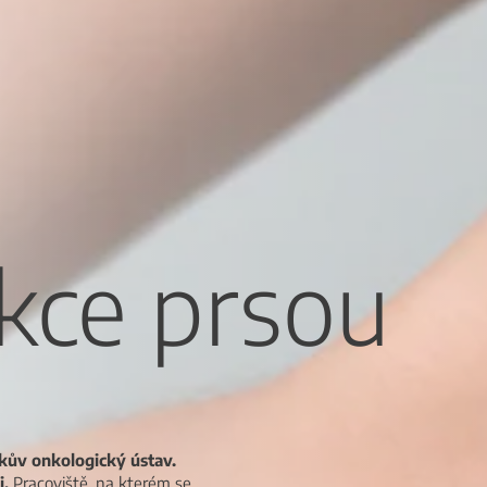
kce prsou
ův onkologický ústav.
i.
Pracoviště, na kterém se