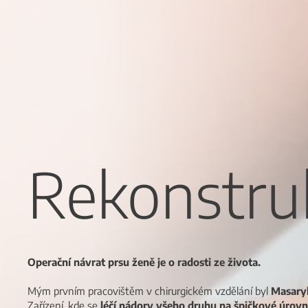
Rekonstru
Operační návrat prsu ženě je o radosti ze života.
Mým prvním pracovištěm v chirurgickém vzdělání byl
Masaryk
Zařízení, kde se
léčí nádory všeho druhu na špičkové úrovn