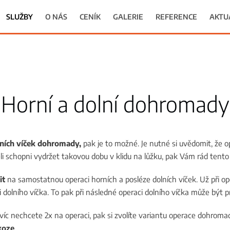
SLUŽBY
O NÁS
CENÍK
GALERIE
REFERENCE
AKTU
Horní a dolní dohromady
lních víček dohromady,
pak je to možné. Je nutné si uvědomit, že o
-li schopni vydržet takovou dobu v klidu na lůžku, pak Vám rád tent
it
na samostatnou operaci horních a posléze dolních víček. Už při op
 dolního víčka. To pak při následné operaci dolního víčka může být p
navíc nechcete 2x na operaci, pak si zvolíte variantu operace dohroma
koze
.