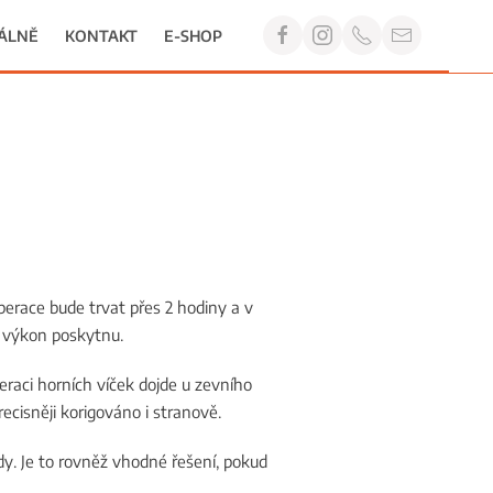
ÁLNĚ
KONTAKT
E-SHOP
perace bude trvat přes 2 hodiny a v
o výkon poskytnu.
eraci horních víček dojde u zevního
recisněji korigováno i stranově.
dy. Je to rovněž vhodné řešení, pokud