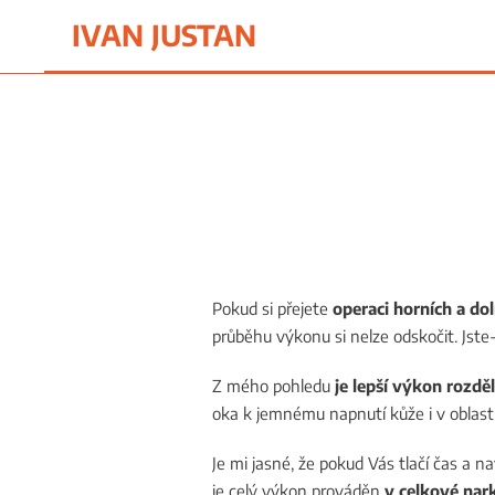
IVAN JUSTAN
Skip to main content
Pokud si přejete
operaci horních a do
průběhu výkonu si nelze odskočit. Jste
Z mého pohledu
je lepší výkon rozděl
oka k jemnému napnutí kůže i v oblasti
Je mi jasné, že pokud Vás tlačí čas a 
je celý výkon prováděn
v celkové nar